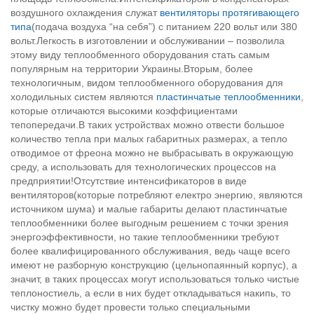
воздушного охлаждения служат
вентиляторы протягивающего
типа
(подача воздуха “на себя”) с питанием 220 вольт или 380
вольт.Легкость в изготовлении и обслуживании – позволила
этому виду теплообменного оборудования стать самым
популярным на территории Украины.Вторым, более
технологичным, видом теплообменного оборудования для
холодильных систем являются
пластинчатые теплообменники
,
которые отличаются высокими коэффициентами
тепопередачи.В таких устройствах можно отвести большое
количество тепла при малых габаритных размерах, а тепло
отводимое от фреона можно не выбрасывать в окружающую
среду, а использовать для технологических процессов на
предприятии!Отсутствие интенсификаторов в виде
вентиляторов(которые потребляют електро энергию, являются
источником шума) и малые габариты делают пластинчатые
теплообменники более выгодным решением с точки зрения
энергоэффективности, но такие теплообменники требуют
более квалифицированного обслуживания, ведь чаще всего
имеют не разборную конструкцию (цельнопаянный корпус), а
значит, в таких процессах могут использоваться только чистые
теплоностиель, а если в них будет откладываться накипь, то
чистку можно будет провести только специальными