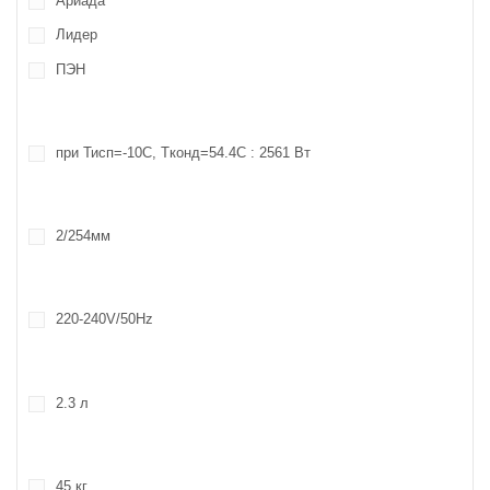
Ариада
Лидер
ПЭН
при Тисп=-10С, Tконд=54.4С : 2561 Вт
2/254мм
220-240V/50Hz
2.3 л
45 кг