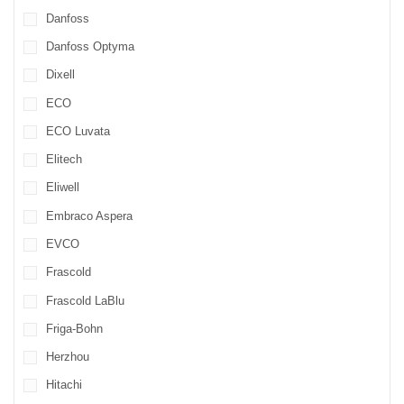
Danfoss
Danfoss Optyma
Dixell
ECO
ECO Luvata
Elitech
Eliwell
Embraco Aspera
EVCO
Frascold
Frascold LaBlu
Friga-Bohn
Herzhou
Hitachi